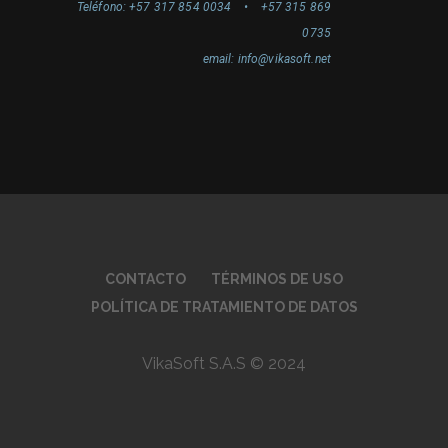
Teléfono: +57 317 854 0034 • +57 315 869
0735
email: info@vikasoft.net
CONTACTO
TÉRMINOS DE USO
POLÍTICA DE TRATAMIENTO DE DATOS
VikaSoft S.A.S © 2024